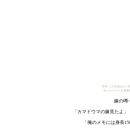
[PR] この広告は
ホームページを更新
嫁の噂った
「カマドウマの嫁見たよ」
「俺のメモには身長15